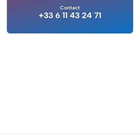
Contact
+33 6 11 43 24 71
CE QUE NOUS PROPOSONS
L'association
Des cours particuliers aux ateliers de groupe, en
passant par des masterclass avec des
professionnels reconnus, nous avons ce qu'il vous
faut pour progresser en musique.